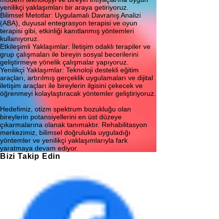
yenilikçi yaklaşımları bir araya getiriyoruz.
Bilimsel Metotlar: Uygulamalı Davranış Analizi
(ABA), duyusal entegrasyon terapisi ve oyun
terapisi gibi, etkinliği kanıtlanmış yöntemleri
kullanıyoruz.
Etkileşimli Yaklaşımlar: İletişim odaklı terapiler ve
grup çalışmaları ile bireyin sosyal becerilerini
geliştirmeye yönelik çalışmalar yapıyoruz.
Yenilikçi Yaklaşımlar: Teknoloji destekli eğitim
araçları, artırılmış gerçeklik uygulamaları ve dijital
iletişim araçları ile bireylerin ilgisini çekecek ve
öğrenmeyi kolaylaştıracak yöntemler geliştiriyoruz.
Hedefimiz, otizm spektrum bozukluğu olan
bireylerin potansiyellerini en üst düzeye
çıkarmalarına olanak tanımaktır. Rehabilitasyon
merkezimiz, bilimsel doğrulukla uyguladığı
yöntemler ve yenilikçi yaklaşımlarıyla fark
yaratmaya devam ediyor.
Bizi Takip Edin