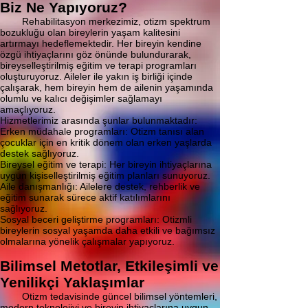
Biz Ne Yapıyoruz?
Rehabilitasyon merkezimiz, otizm spektrum
bozukluğu olan bireylerin yaşam kalitesini
artırmayı hedeflemektedir. Her bireyin kendine
özgü ihtiyaçlarını göz önünde bulundurarak,
bireyselleştirilmiş eğitim ve terapi programları
oluşturuyoruz. Aileler ile yakın iş birliği içinde
çalışarak, hem bireyin hem de ailenin yaşamında
olumlu ve kalıcı değişimler sağlamayı
amaçlıyoruz.
Hizmetlerimiz arasında şunlar bulunmaktadır:
Erken müdahale programları: Otizm tanısı alan
çocuklar için en kritik dönem olan erken yaşlarda
destek sağlıyoruz.
Bireysel eğitim ve terapi: Her bireyin ihtiyaçlarına
uygun kişiselleştirilmiş eğitim planları sunuyoruz.
Aile danışmanlığı: Ailelere destek, rehberlik ve
eğitim sunarak sürece aktif katılımlarını
sağlıyoruz.
Sosyal beceri geliştirme programları: Otizmli
bireylerin sosyal yaşamda daha etkili ve bağımsız
olmalarına yönelik çalışmalar yapıyoruz.
Bilimsel Metotlar, Etkileşimli ve
Yenilikçi Yaklaşımlar
Otizm tedavisinde güncel bilimsel yöntemleri,
modern teknolojiyi ve bireyin ihtiyaçlarına uygun