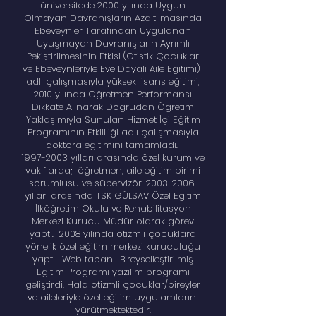
üniversitede 2000 yılında Uygun
Olmayan Davranışların Azaltılmasında
Ebeveynler Tarafından Uygulanan
Uyuşmayan Davranışların Ayrımlı
Pekiştirilmesinin Etkisi (Otistik Çocuklar
ve Ebeveynleriyle Eve Dayalı Aile Eğitimi)
adlı çalışmasıyla yüksek lisans eğitimi,
2010 yılında Öğretmen Performansı
Dikkate Alınarak Doğrudan Öğretim
Yaklaşımıyla Sunulan Hizmet İçi Eğitim
Programının Etkililiği adlı çalışmasıyla
doktora eğitimini tamamladı.
1997-2003
yılları arasında özel kurum ve
vakıflarda; öğretmen, aile eğitim birimi
sorumlusu ve süpervizör,
2003-2006
yılları arasında TSK GÜLSAV Özel Eğitim
İlköğretim Okulu ve Rehabilitasyon
Merkezi Kurucu Müdür olarak görev
yaptı. 2008 yılında otizmli çocuklara
yönelik özel eğitim merkezi kuruculuğu
yaptı. Web tabanlı Bireyselleştirilmiş
Eğitim Programı yazılım programı
geliştirdi. Hala otizmli çocuklar/bireyler
ve aileleriyle özel eğitim uygulamlarını
yürütmektektedir.