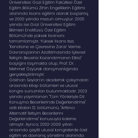
Üniversitesi Gazi Eğitim Fakültesi Özel
Eğitim Bölümü Zihin Engellilerin Eğitimi
alanında lisans eğitimi alarak başlamış
ve 2000 yılında mezun olmuştur. 2005
yılında ise Gazi Üniversitesi Eğitim
Bilimleri Enstitüsü Özel Eğitim
Bölümü'nde yüksek lisansını
tamamlamıştır. Yüksek lisans tezi,
"Kendisine ve Çevresine Zarar Verme
Davranışlarının Azaltılmasında İşlevsel
İletişim Becerisi Kazandırmanın Etkisi"
başlığını taşımakta olup, Prof. Dr.
Mehmet Özyürek danışmanlığında
gerçekleştirilmiştir.
Gökhan Seylan’ın akademik çalışmaları
arasında kitap bölümleri ve ulusal
kongre sunumları bulunmaktadır. 2023
yılında yayımlanan "Tüm Yönleriyle Dil
Konuşma Becerilerinde Değerlendirme"
adlı kitabın 12. bölümünü, "Arttırıcı
Alternatif İletişim Becerilerini
Değerlendirme" konusuyla kaleme
almıştır. Ayrıca,
2002-2006
yılları
arasında çeşitli ulusal kongrelerde özel
eğitim ve davranış yönetimi alanında