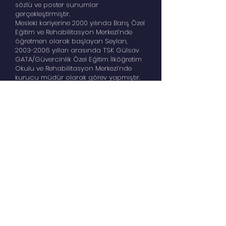
sözlü ve poster sunumlar
gerçekleştirmiştir.
Mesleki kariyerine 2000 yılında Barış Özel
Eğitim ve Rehabilitasyon Merkezi’nde
öğretmen olarak başlayan Seylan,
2003-2006
yılları arasında TSK Gülsav
GATA/Güvercinlik Özel Eğitim İlköğretim
Okulu ve Rehabilitasyon Merkezi’nde
kurucu müdür olarak görev yapmıştır.
2006-2007
yıllarında Besmer Özel Eğitim
ve Rehabilitasyon Merkezi’nde eğitim
direktörlüğü yapmış, 2008 yılında Gazi
Efe Özel Eğitim ve Rehabilitasyon
Merkezi’ni kurarak halen bu kurumun
kurucu müdürü olarak görev
yapmaktadır. Ayrıca,
2017-2019
yılları
arasında Biruni Üniversitesi Eğitim
Fakültesi Özel Eğitim Öğretmenliği
Bölümü’nde öğretim görevlisi olarak
akademik görev üstlenmiştir.
Gökhan Seylan, eğitim alanındaki
birikimini seminerlerde davetli
konuşmacı olarak da paylaşmıştır. 2020
yılında İstanbul Öğretmen Akademileri
kapsamında, "Uzaktan Eğitimde Ailenin